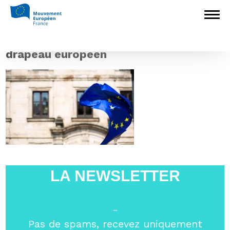
Accueil
>
Europédagogie
>
Une Europe
plus forte sur la scène internationale : Priorités
de la nouvelle Présidente de la Commission
européenne (5/6)
>
drapeau europeen
drapeau europeen
LA NEWSLETTER
-
Pas de spams, recevez uniquement