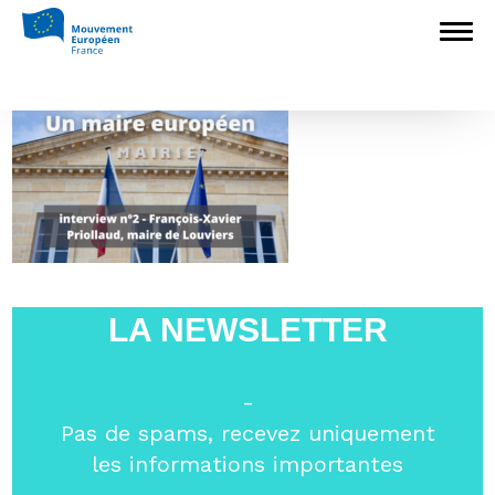
Accueil
>
L'Europe en débat
>
Un maire
européen
>
Un maire européen (12)
Un maire européen (12)
LA NEWSLETTER
-
Pas de spams, recevez uniquement
les informations importantes