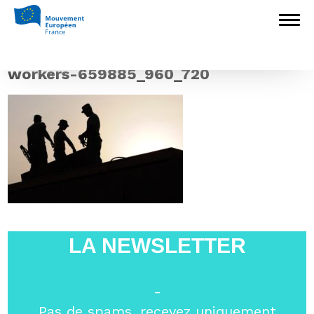
Accueil
>
L'Europe en débat
>
#UEdécryptée // « Les travailleurs détachés
sont tous des fraudeurs ? »
>
workers-
659885_960_720
workers-659885_960_720
LA NEWSLETTER
-
Pas de spams, recevez uniquement