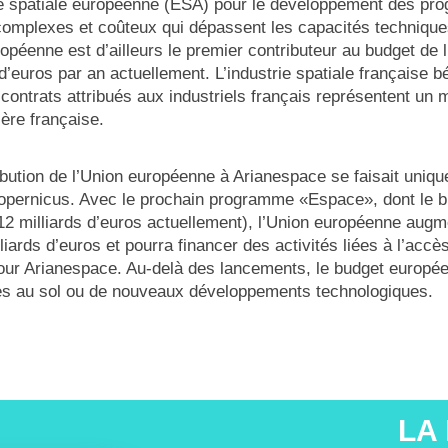
e spatiale européenne (ESA) pour le développement des pr
complexes et coûteux qui dépassent les capacités techniques
péenne est d’ailleurs le premier contributeur au budget de 
d’euros par an actuellement. L’industrie spatiale française bén
ontrats attribués aux industriels français représentent un m
ière française.
ibution de l’Union européenne à Arianespace se faisait uniq
opernicus. Avec le prochain programme «Espace», dont le b
 12 milliards d’euros actuellement), l’Union européenne augm
liards d’euros et pourra financer des activités liées à l’accè
our Arianespace. Au-delà des lancements, le budget europée
ures au sol ou de nouveaux développements technologiques.
LA