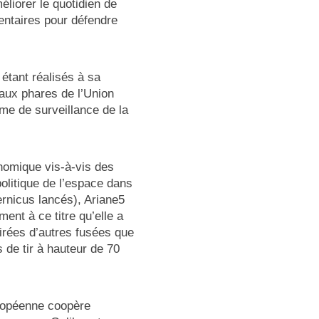
liorer le quotidien de
ntaires pour défendre
étant réalisés à sa
aux phares de l’Union
me de surveillance de la
onomique vis-à-vis des
politique de l’espace dans
ernicus lancés), Ariane5
ent à ce titre qu’elle a
tirées d’autres fusées que
 de tir à hauteur de 70
uropéenne coopère