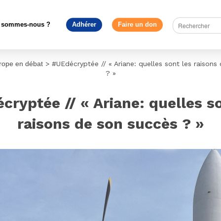
 sommes-nous ?
Adhérer
Faire un don
rope en débat
>
#UEdécryptée // « Ariane: quelles sont les raisons
? »
cryptée // « Ariane: quelles so
raisons de son succès ? »