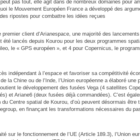
peut pas tout, elle agit dans de nombreux domaines pour amé
rquoi le Mouvement Européen France a développé des argume
 des ripostes pour combattre les idées reçues
 premier client d’Arianespace, une majorité des lancements 
nt été lancés depuis Kourou pour les deux programmes spati
ileo, le « GPS européen », et 4 pour Copernicus, le program
ès indépendant à l’espace et favoriser sa compétitivité éc
 de la Chine ou de l’Inde, l’Union européenne a élaboré une 
 soutient le développement des fusées Vega (4 satellites Cop
ncés) et Ariane6 (deux fusées déjà commandées). C’est égalem
on du Centre spatial de Kourou, d’où peuvent désormais être 
negroup, en finançant les transformations nécessaires du pas
té sur le fonctionnement de l’UE (Article 189.3), l’Union e