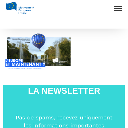
Accueil
>
Construire l'Europe
>
Université
d’automne 2024 à Sceaux
>
UASceaux2024
UASceaux2024
LA NEWSLETTER
-
Pas de spams, recevez uniquement
les informations importantes