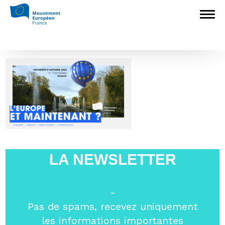
Accueil
>
Construire l'Europe
>
Université
d’automne 2024 à Sceaux
>
UASceaux-
min
UASceaux-min
LA NEWSLETTER
-
Pas de spams, recevez uniquement
les informations importantes