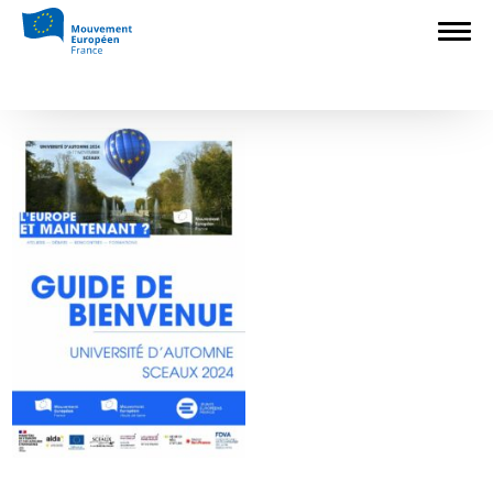
Accueil
>
Construire l'Europe
>
Université
d’automne 2024 à Sceaux
>
Infokit UA
2024
Infokit UA 2024