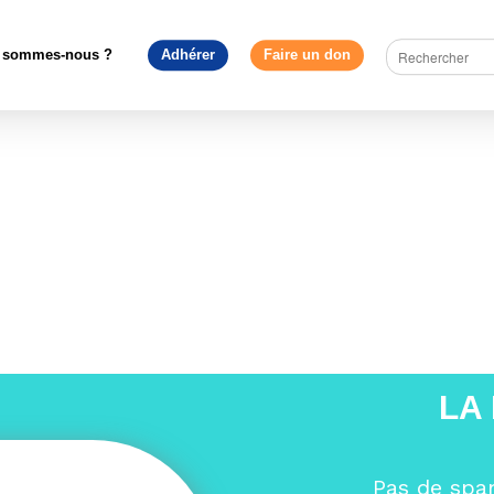
Europe en débat
>
Université d’automne 2025 : quatre temps forts po
souveraineté européenne
>
EX1A5747
 sommes-nous ?
Adhérer
Faire un don
LA
Pas de spa