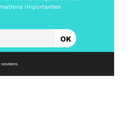
rmations importantes
Entrez votre email
t soutiens