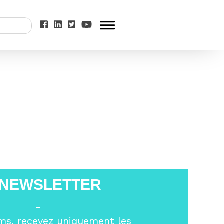
ur éclairer la
 NEWSLETTER
-
ms, recevez uniquement les