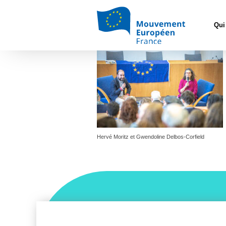
Accueil
>
L'
Qui
EX1A5747
Hervé Moritz et Gwendoline Delbos-Corfield