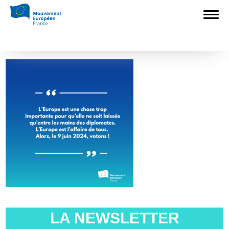
Accueil
>
Construire l'Europe
>
Tribune :
Aux urnes, citoyens d’Europe
>
2023_Instagram_Template tweet (11)
2023_Instagram_Template tweet (11)
LA NEWSLETTER