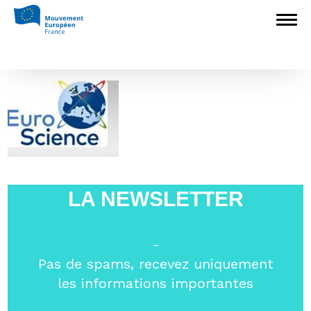
Accueil
>
L'Europe en débat
>
La transition
energétique en Europe – Consultation
citoyenne à Grenoble
>
Picture4
Picture4
LA NEWSLETTER
-
Pas de spams, recevez uniquement
les informations importantes