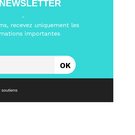
 NEWSLETTER
-
ms, recevez uniquement les
rmations importantes
Entrez votre email
t soutiens