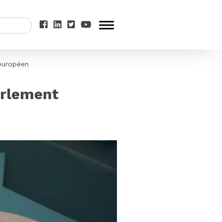
européen
arlement