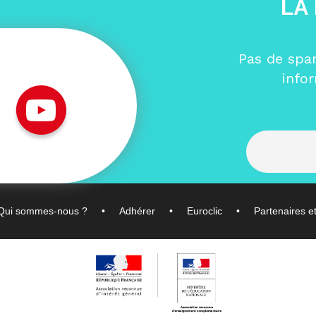
LA
Pas de spa
info
Qui sommes-nous ?
Adhérer
Euroclic
Partenaires e