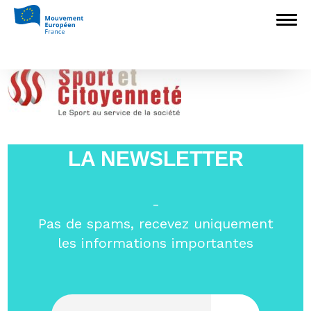
Accueil
>
Associations nationales membres
>
Sport et Citoyenneté
>
arton3077
arton3077
LA NEWSLETTER
-
Pas de spams, recevez uniquement
les informations importantes
Entrez votre email