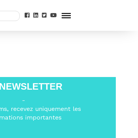
 l’Union
>
 NEWSLETTER
-
ms, recevez uniquement les
rmations importantes