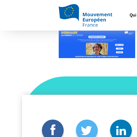
Accueil
>
L'
Qui
Webinaire – Sandrine G