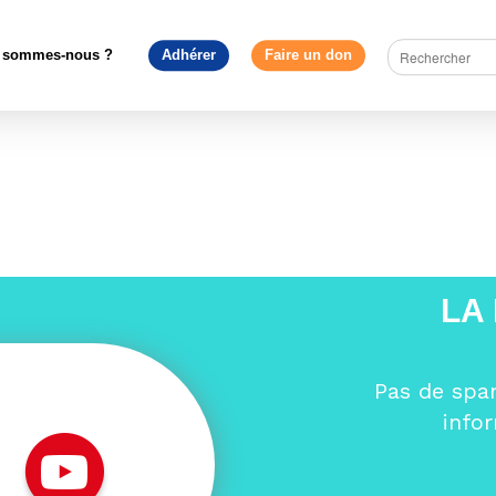
Europe en débat
>
Sandrine Gaudin décrypte le discours sur l’état de
Webinaire – Sandrine Gaudin
 sommes-nous ?
Adhérer
Faire un don
audin
LA
Pas de spa
info