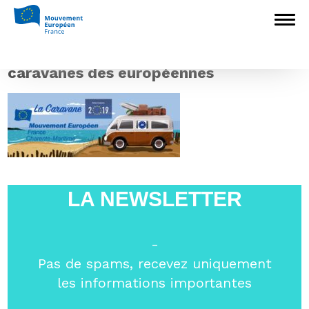
Accueil
>
L'Europe en débat
>
Réunion
publique « Européennes 2019 » à Saintes
avec le MEF 17
>
caravanes des
européennes
caravanes des européennes
LA NEWSLETTER
-
Pas de spams, recevez uniquement
les informations importantes