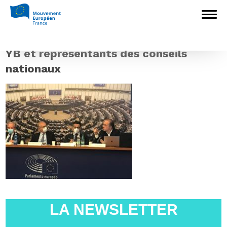
Accueil
>
L'Europe en débat
>
Réunion
des conseils nationaux du Mouvement
Européen
>
YB et représentants des
conseils nationaux
YB et représentants des conseils
nationaux
LA NEWSLETTER