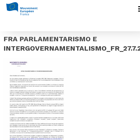
Accueil
>
Construire l'Europe
>
Réformer
l’Union européenne : Tour d’horizon des
débats en cours
>
FRA
PARLAMENTARISMO E
INTERGOVERNAMENTALISMO_FR_27.7.2023
FRA PARLAMENTARISMO E
INTERGOVERNAMENTALISMO_FR_27.7.