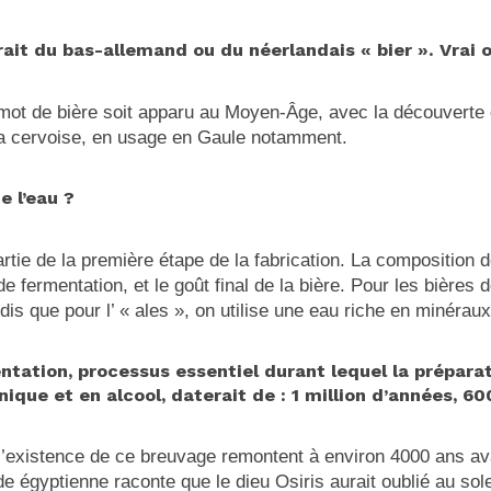
rait du bas-allemand ou du néerlandais « bier ». Vrai 
a mot de bière soit apparu au Moyen-Âge, avec la découverte
la cervoise, en usage en Gaule notamment.
e l’eau ?
 partie de la première étape de la fabrication. La composition 
 fermentation, et le goût final de la bière. Pour les bières d
ndis que pour l’ « ales », on utilise une eau riche en minéraux
tation, processus essentiel durant lequel la préparat
ique et en alcool, daterait de : 1 million d’années, 6
l’existence de ce breuvage remontent à environ 4000 ans av
égyptienne raconte que le dieu Osiris aurait oublié au sole