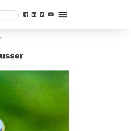
r
ousser