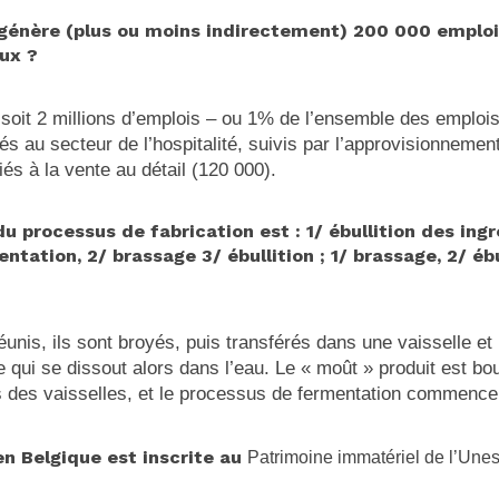
 génère (plus ou moins indirectement) 200 000 emploi
ux ?
, soit 2 millions d’emplois – ou 1% de l’ensemble des emploi
iés au secteur de l’hospitalité, suivis par l’approvisionneme
iés à la vente au détail (120 000).
u processus de fabrication est : 1/ ébullition des ing
ntation, 2/ brassage 3/ ébullition ; 1/ brassage, 2/ ébu
réunis, ils sont broyés, puis transférés dans une vaisselle e
 qui se dissout alors dans l’eau. Le « moût » produit est bou
s des vaisselles, et le processus de fermentation commence 
en Belgique est inscrite au
Patrimoine immatériel de l’Une