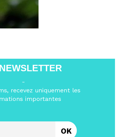
 NEWSLETTER
-
ms, recevez uniquement les
rmations importantes
Entrez votre email