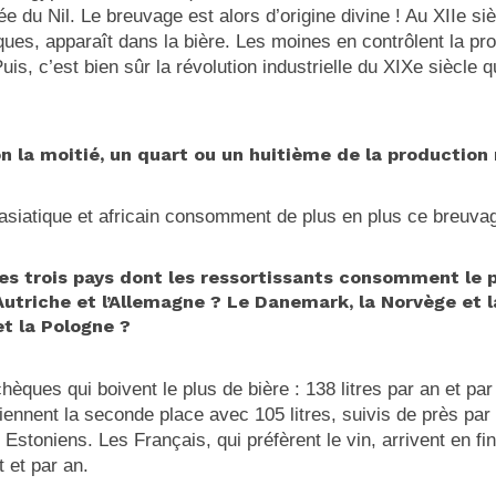
 du Nil. Le breuvage est alors d’origine divine ! Au XIIe siè
ques, apparaît dans la bière. Les moines en contrôlent la pr
uis, c’est bien sûr la révolution industrielle du XIXe siècle q
on la moitié, un quart ou un huitième de la production
 asiatique et africain consomment de plus en plus ce breuva
les trois pays dont les ressortissants consomment le p
Autriche et l’Allemagne ? Le Danemark, la Norvège et 
et la Pologne ?
hèques qui boivent le plus de bière : 138 litres par an et p
iennent la seconde place avec 105 litres, suivis de près par
es Estoniens. Les Français, qui préfèrent le vin, arrivent en f
t et par an.