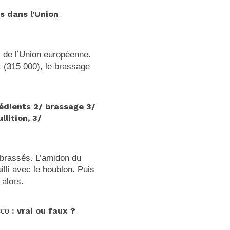
s dans l’Union
s de l’Union européenne.
nt (315 000), le brassage
rédients 2/ brassage 3/
llition, 3/
t brassés. L’amidon du
illi avec le houblon. Puis
alors.
sco
: vrai ou faux ?