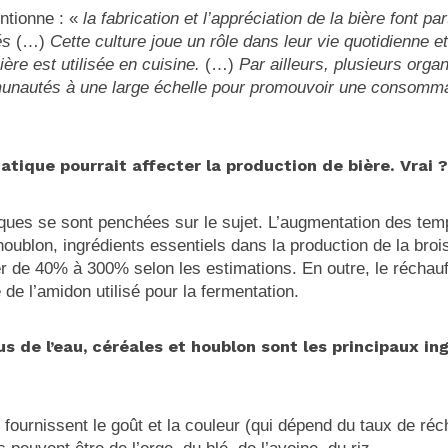
tionne : «
la fabrication et l’appréciation de la bière font pa
és
(…)
Cette culture joue un rôle dans leur vie quotidienne 
ière est utilisée en cuisine.
(…)
Par ailleurs, plusieurs orga
munautés à une large échelle pour promouvoir une consomma
tique pourrait affecter la production de bière. Vrai ?
iques se sont penchées sur le sujet. L’augmentation des temp
 houblon, ingrédients essentiels dans la production de la broi
er de 40% à 300% selon les estimations. En outre, le réchau
é de l’amidon utilisé pour la fermentation.
us de l’eau, céréales et houblon sont les principaux ing
 fournissent le goût et la couleur (qui dépend du taux de ré