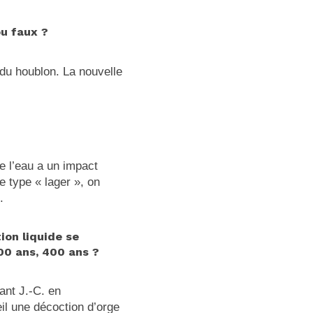
ou faux ?
 du houblon. La nouvelle
de l’eau a un impact
e type « lager », on
.
ion liquide se
000 ans, 400 ans ?
ant J.-C. en
il une décoction d’orge