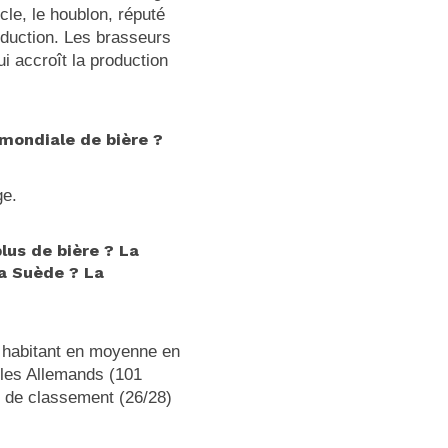
cle, le houblon, réputé
oduction. Les brasseurs
ui accroît la production
 mondiale de bière ?
ge.
lus de bière ? La
la Suède ? La
ar habitant en moyenne en
 les Allemands (101
in de classement (26/28)