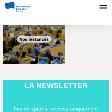
7
LA NEWSLETTER
-
Pas de spams, recevez uniquement