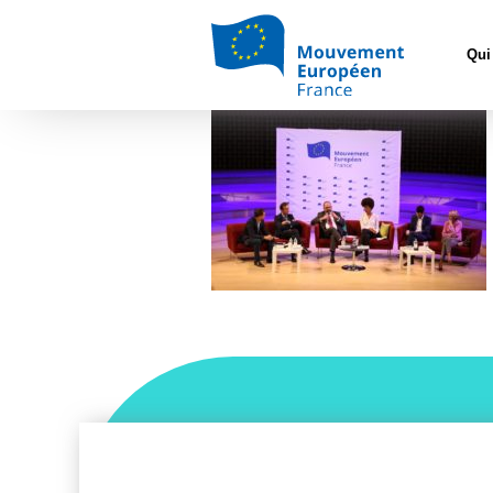
Accueil
>
L'Europ
Qui
Will