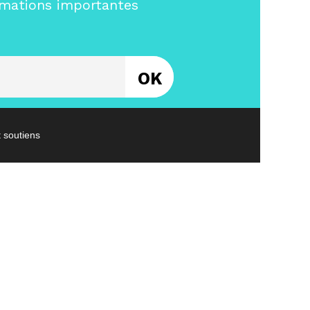
rmations importantes
Entrez votre email
t soutiens