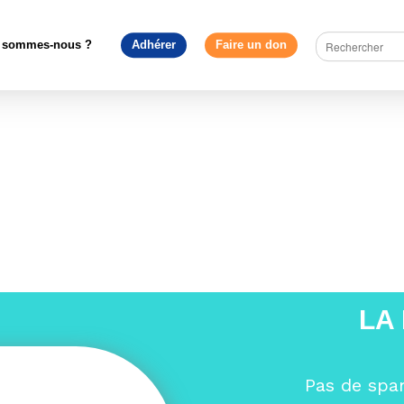
e en débat
>
Quels fonds européens pour une Europe compétitive et
Will
 sommes-nous ?
Adhérer
Faire un don
LA
Pas de spa