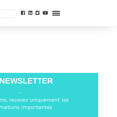
1 ?
>
4
 NEWSLETTER
-
ms, recevez uniquement les
rmations importantes