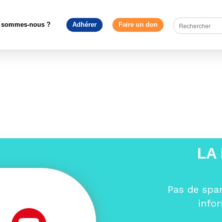
>
Construire l'Europe
>
Quels défis pour l’Union Européenne en 202
 sommes-nous ?
Adhérer
Faire un don
LA
Pas de spa
info