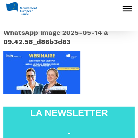
Accueil
>
Construire l'Europe
>
Quel
budget pour l’Union européenne ?
>
WhatsApp Image 2025-05-14 à
09.42.58_d86b3d83
WhatsApp Image 2025-05-14 à
09.42.58_d86b3d83
LA NEWSLETTER
-