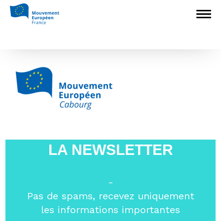
Accueil
>
Non classé
>
Présentation du
Mouvement Européen-France-Cabourg
>
Logo_ME-F_2016_Cabourg_HD
Logo_ME-F_2016_Cabourg_HD
LA NEWSLETTER
-
Pas de spams, recevez uniquement
les informations importantes