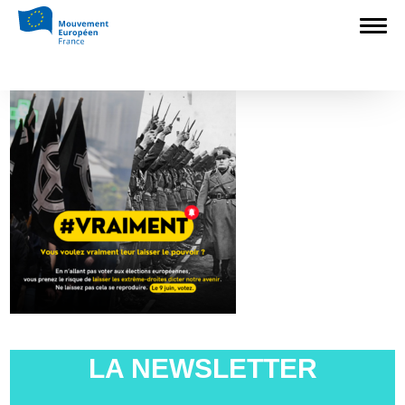
Accueil
>
Construire l'Europe
>
Pour une
Europe unie contre l’extrême droite
>
3
3
LA NEWSLETTER