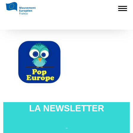
Accueil
>
Europédagogie
>
Pop’Europe :
l’application pour devenir incollable sur
l’Europe
>
Popeurope
Popeurope
LA NEWSLETTER
-