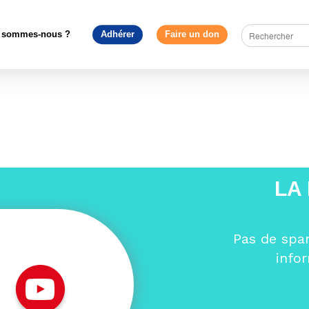
Accueil
>
Sections locales
>
Picardie
>
logo me picardie
 sommes-nous ?
Adhérer
Faire un don
LA
Pas de spa
info