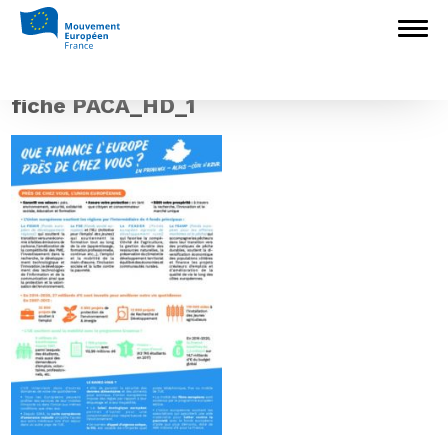
Accueil
>
Europédagogie
>
Outils
pédagogiques : des supports éprouvés pour
parler d’Europe à tous les publics
>
fiche
PACA_HD_1
fiche PACA_HD_1