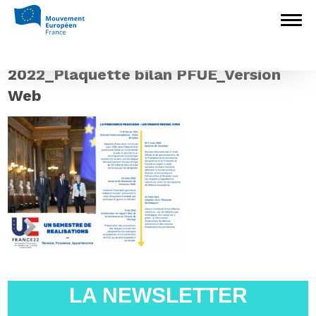
Accueil
>
Europédagogie
>
Outils
pédagogiques : des supports éprouvés pour
parler d’Europe à tous les publics
>
2022_Plaquette bilan PFUE_Version Web
2022_Plaquette bilan PFUE_Version
Web
LA NEWSLETTER