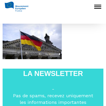
Accueil
>
Archives
>
Où va l’Allemagne
?
>
Les élections allemande
Les élections allemande
LA NEWSLETTER
-
Pas de spams, recevez uniquement
les informations importantes