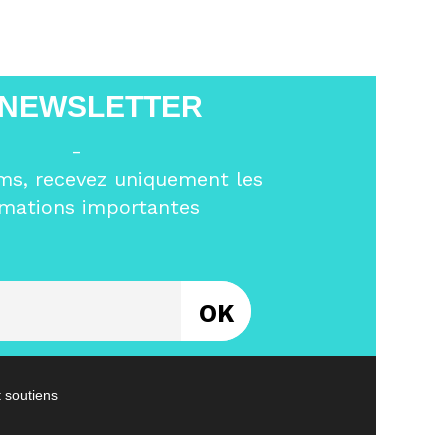
 NEWSLETTER
-
ms, recevez uniquement les
rmations importantes
Entrez votre email
t soutiens