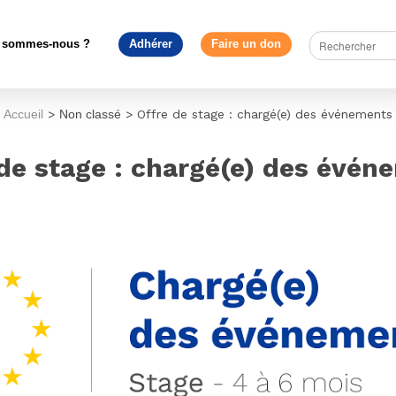
 sommes-nous ?
Adhérer
Faire un don
Accueil
>
Non classé
>
Offre de stage : chargé(e) des événements
 de stage : chargé(e) des évén