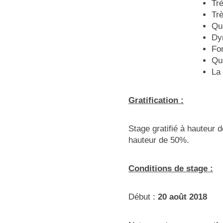
Trè
Tr
Qu
Dy
For
Qua
La 
Gratification :
Stage gratifié à hauteur 
hauteur de 50%.
Conditions de stage :
Début :
20 août 2018