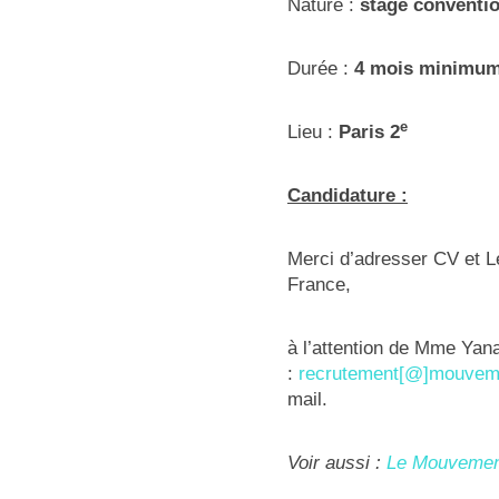
Nature :
stage conventi
Durée :
4 mois minimum,
e
Lieu :
Paris 2
Candidature :
Merci d’adresser CV et L
France,
à l’attention de Mme Yan
:
recrutement[@]mouvem
mail.
Voir aussi :
Le Mouvement