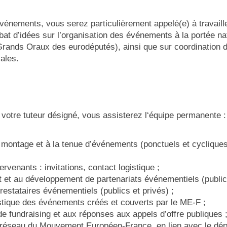
événements, vous serez particulièrement appelé(e) à travail
t d’idées sur l’organisation des événements à la portée nat
Grands Oraux des eurodéputés), ainsi que sur coordination
cales.
 votre tuteur désigné, vous assisterez l‘équipe permanente :
 montage et à la tenue d’événements (ponctuels et cycliques
ervenants : invitations, contact logistique ;
t et au développement de partenariats événementiels (publics
restataires événementiels (publics et privés) ;
istique des événements créés et couverts par le ME-F ;
e fundraising et aux réponses aux appels d’offre publiques 
u réseau du Mouvement Européen-France, en lien avec le d