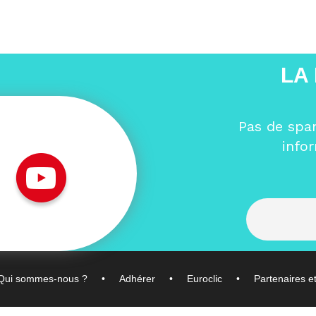
LA
Pas de spa
info
Qui sommes-nous ?
Adhérer
Euroclic
Partenaires e