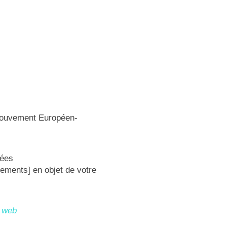
u Mouvement Européen-
dées
nements] en objet de votre
) web