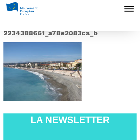
Accueil
>
L'Europe en débat
>
Nouveau
budget, nouvelles priorités ? Consultation
citoyenne avec Françoise Grossetête à Nice le
29 juin
>
2234388661_a78e2083ca_b
2234388661_a78e2083ca_b
LA NEWSLETTER