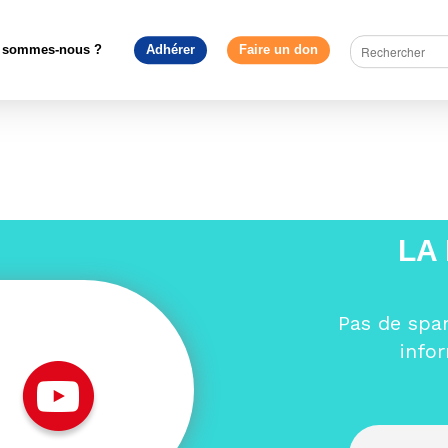
lassé
>
Nos missions au service du réseau
>
Offre de servic
Européen – France
 sommes-nous ?
Adhérer
Faire un don
ouvement Européen – France
LA
Pas de spa
info