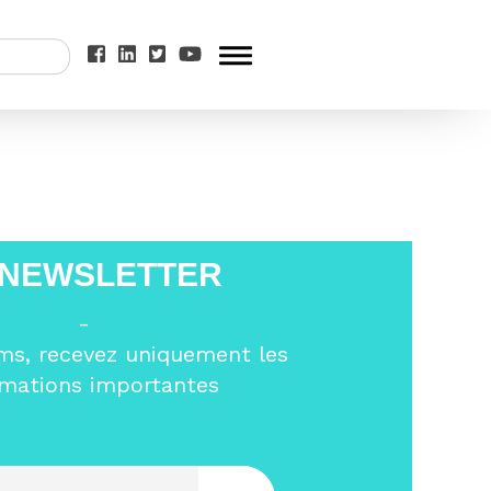
e du Mouvement
 NEWSLETTER
-
ms, recevez uniquement les
rmations importantes
Entrez votre email