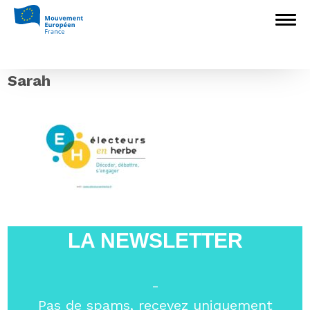
Accueil
>
L'Europe en débat
>
Retour sur
les ateliers du samedi 13 octobre
>
Université d’Automne MEF – EeH Sarah
Université d’Automne MEF – EeH
Sarah
LA NEWSLETTER
-
Pas de spams, recevez uniquement