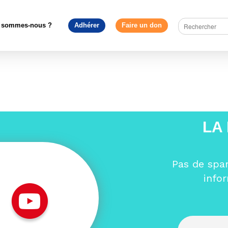
es
>
Le Mouvement Européen dit « Oui à l’Europe en grand ! »
lEurope-en-grand-1024×255
 sommes-nous ?
Adhérer
Faire un don
e-en-grand-1024×255
LA
Pas de spa
info