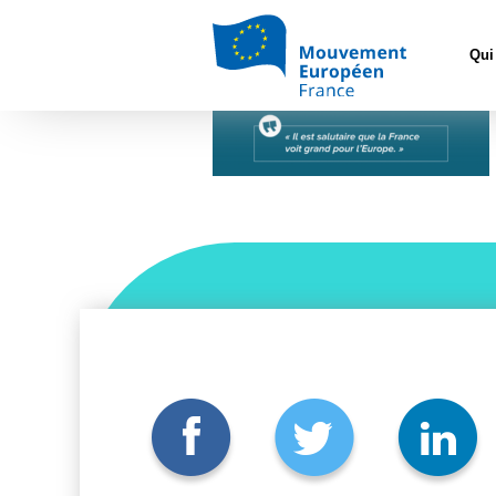
Accueil
>
Archiv
Qui
Tribune-Oui-à-lEurop