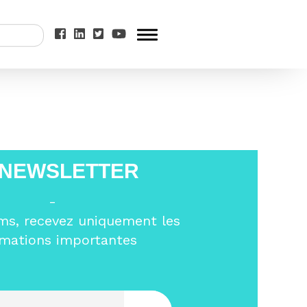
>
Tribune-Oui-à-
 NEWSLETTER
-
ms, recevez uniquement les
rmations importantes
Entrez votre email