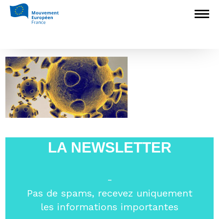
Accueil
>
Non classé
>
L’Union
européenne face au Coronavirus
>
200129-O-ZZ999-001R
200129-O-ZZ999-001R
LA NEWSLETTER
-
Pas de spams, recevez uniquement
les informations importantes