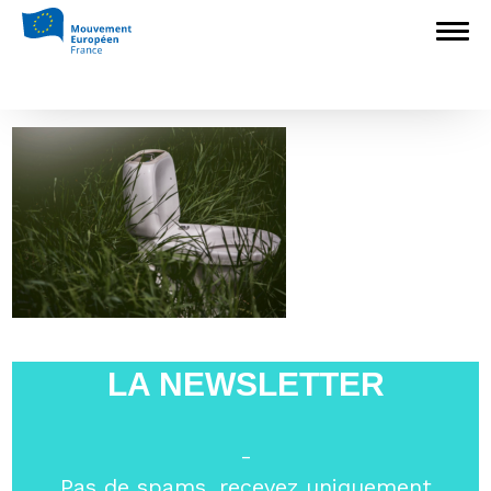
Accueil
>
L'Europe en débat
>
#UEdécryptée // L’UE réglemente les
chasses d’eau !
>
Capture
Capture
LA NEWSLETTER
-
Pas de spams, recevez uniquement