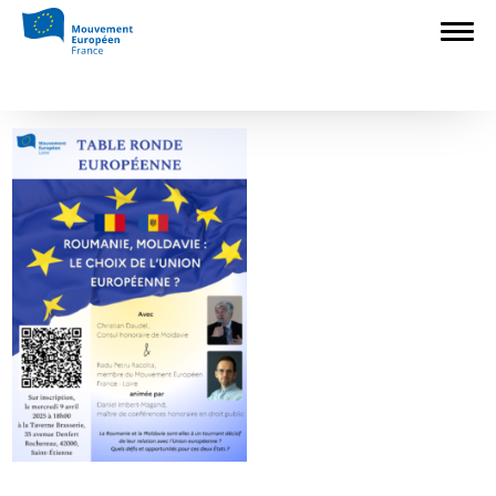
Accueil
>
Mouvement Européen - France
>
Mouvement Européen Loire
>
Table
ronde Moldavie roumanie JPEG
Table ronde Moldavie roumanie JPEG