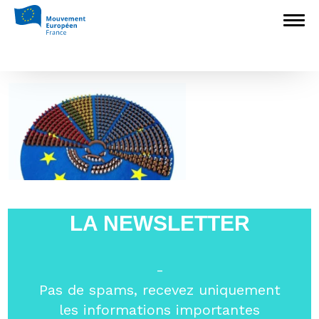
Accueil
>
Mouvement Européen - France
>
Mouvement Européen Loire
>
parlement
parlement
LA NEWSLETTER
-
Pas de spams, recevez uniquement
les informations importantes