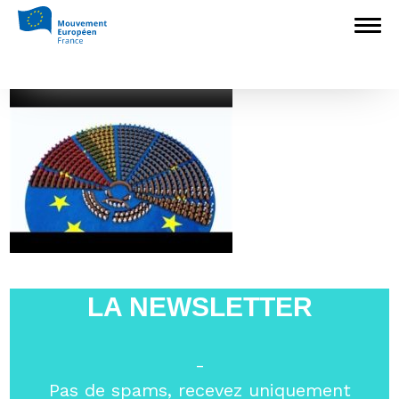
Accueil
>
Mouvement Européen - France
>
Mouvement Européen Loire
>
image-7
image-7
LA NEWSLETTER
-
Pas de spams, recevez uniquement