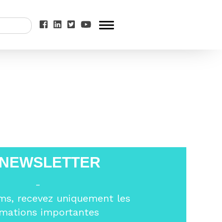
>
image-1
 NEWSLETTER
-
ms, recevez uniquement les
rmations importantes