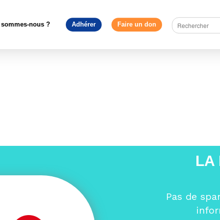
>
Mouvement Européen - France
>
Mouvement Européen Loire
 sommes-nous ?
Adhérer
Faire un don
LA
Pas de spa
info