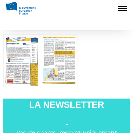
Accueil
>
Mouvement Européen - France
>
Mouvement Européen Loire
>
Capture
d’écran 2020-11-04 à 13.40.39
Capture d’écran 2020-11-04 à 13.40.39
LA NEWSLETTER
-
Pas de spams, recevez uniquement