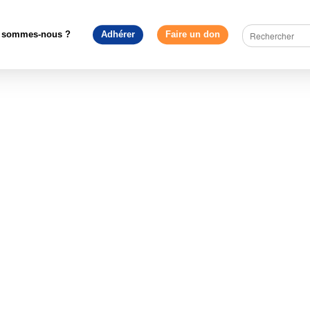
ent Européen - France
>
Mouvement Européen Loire
>
Captu
05-03 à 14.49.30
 sommes-nous ?
Adhérer
Faire un don
5-03 à 14.49.30