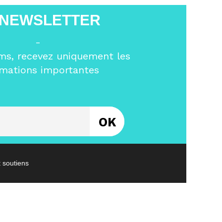
 NEWSLETTER
-
ms, recevez uniquement les
rmations importantes
Entrez votre email
t soutiens