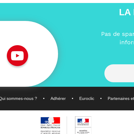
LA
Pas de spa
info
Qui sommes-nous ?
Adhérer
Euroclic
Partenaires e