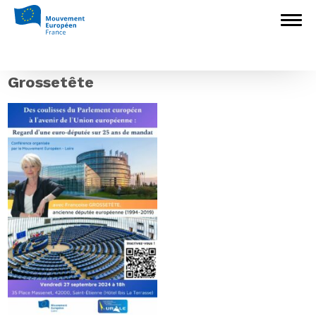
Accueil
>
Mouvement Européen - France
>
Mouvement Européen Loire
>
Affiche
Conférence Françoise Grossetête
Affiche Conférence Françoise
Grossetête