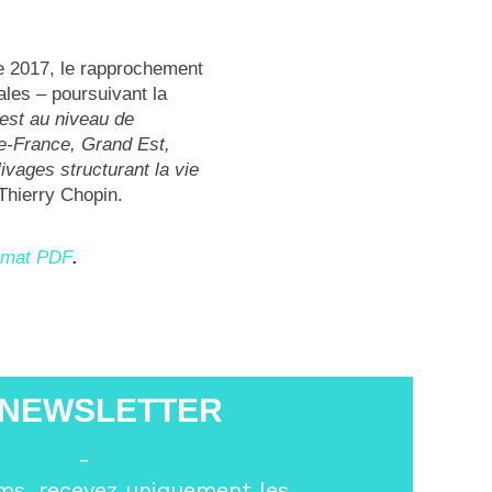
e 2017, le rapprochement
ales – poursuivant la
est au niveau de
de-France, Grand Est,
ivages structurant la vie
Thierry Chopin.
rmat PDF
.
 NEWSLETTER
-
ms, recevez uniquement les