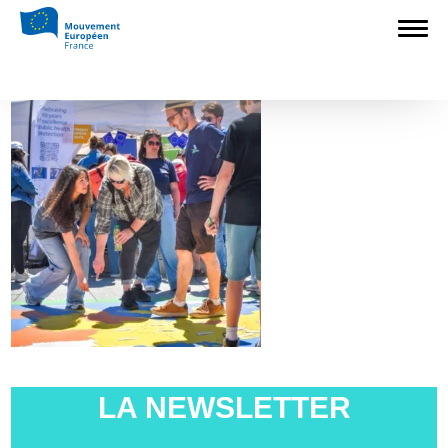
Accueil
>
Europédagogie
>
L’Eurotour en
Alsace
>
dsc_0515-min-1024x-crop
dsc_0515-min-1024x-crop
LA NEWSLETTER