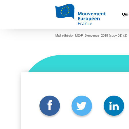
Accueil
>
L'E
rencontre avec 
Qui
Mail adhésion ME-F_Bie
Mail adhésion ME-F_Bienvenue_2018 (copy 01) (2)