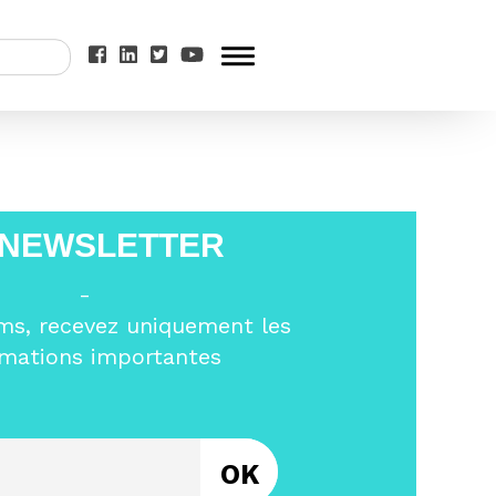
t de la Fnac :
_2018 (copy 01)
 NEWSLETTER
-
ms, recevez uniquement les
rmations importantes
Entrez votre email