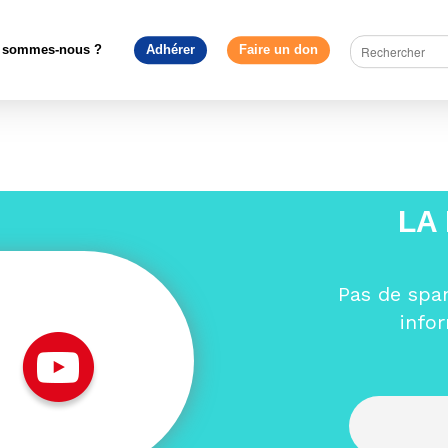
urope en débat
>
Sur invitation du Mouvement Européen – France e
Jean Quatremer samedi 9 février
>
Mail adhésion ME-F_Bienvenue
(2)
 sommes-nous ?
Adhérer
Faire un don
nvenue_2018 (copy 01) (2)
LA
Pas de spa
info