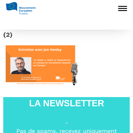
Accueil
>
Non classé
>
L’Europe, mal-
aimée des médias ? épisode 4
>
Copie de
Les RDV manqués de l’Europe (2)
Copie de Les RDV manqués de l’Europe
(2)
LA NEWSLETTER
-
Pas de spams, recevez uniquement