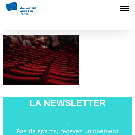
Accueil
>
Europédagogie
>
« L’Europe face
aux défis mondiaux, les Berruyers entrent en
scène »
>
théatre
théatre
LA NEWSLETTER
-
Pas de spams, recevez uniquement