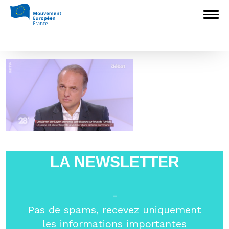
Accueil
>
L'Europe en débat
>
L’Europe
est-elle prête à se doter d’une défense
commune ?
>
YB-ARTE
YB-ARTE
LA NEWSLETTER
-
Pas de spams, recevez uniquement
les informations importantes