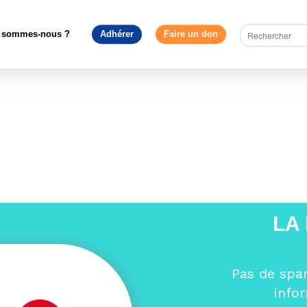
urope en débat
>
« L’Europe a besoin d’un apport migratoire » Yves 
RMC
>
yb
 sommes-nous ?
Adhérer
Faire un don
LA
Pas de spa
info