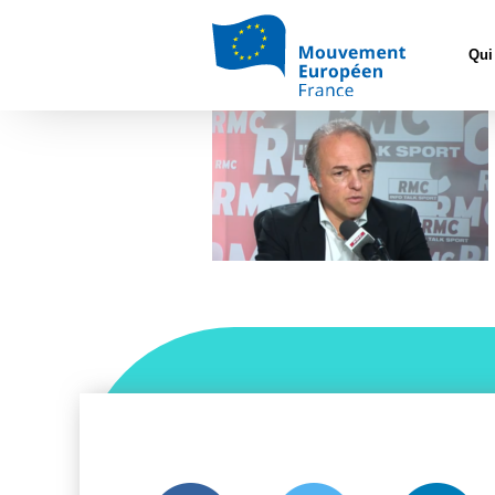
Accueil
>
L'E
Qui
yb