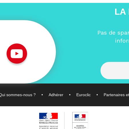
LA
Pas de spa
info
Qui sommes-nous ?
Adhérer
Euroclic
Partenaires e