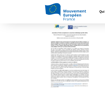
Accueil
>
Cons
Qui
ici