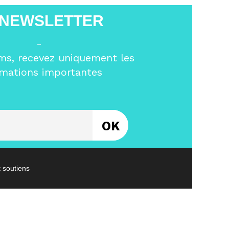
 NEWSLETTER
-
ms, recevez uniquement les
rmations importantes
Entrez votre email
t soutiens