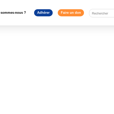
truire l'Europe
>
Accordons à l’Union européenne la couverture méd
mérite
>
ici
 sommes-nous ?
Adhérer
Faire un don